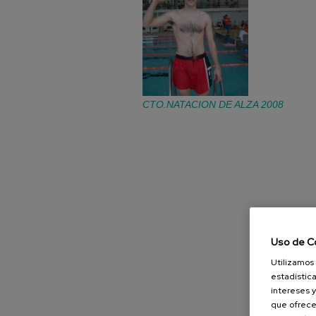
CTO.NATACION DE ALZA 2008
Uso de C
Utilizamos 
estadística
intereses y
que ofrece