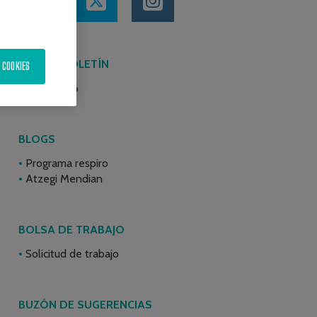
ÚLTIMO BOLETÍN
 COOKIES
Junio 2026
BLOGS
Programa respiro
Atzegi Mendian
BOLSA DE TRABAJO
Solicitud de trabajo
BUZÓN DE SUGERENCIAS