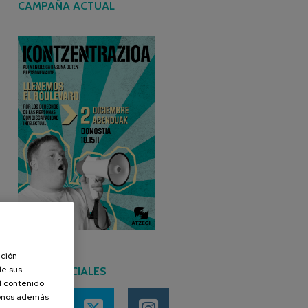
CAMPAÑA ACTUAL
ación
de sus
REDES SOCIALES
el contenido
donos además