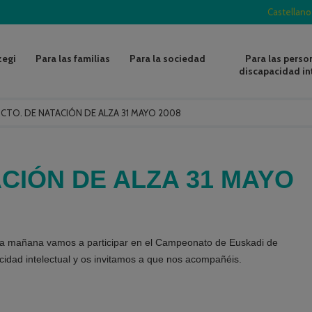
Castellano
zegi
Para las familias
Para la sociedad
Para las perso
discapacidad in
/
CTO. DE NATACIÓN DE ALZA 31 MAYO 2008
ACIÓN DE ALZA 31 MAYO
la mañana vamos a participar en el Campeonato de Euskadi de
cidad intelectual y os invitamos a que nos acompañéis.