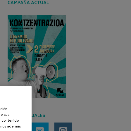
CAMPAÑA ACTUAL
ación
de sus
REDES SOCIALES
el contenido
donos además