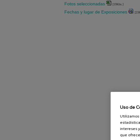
Fotos seleccionadas
[19Kbs.]
Fechas y lugar de Exposiciones
[23
Uso de C
Utilizamos 
estadística
intereses y
que ofrece