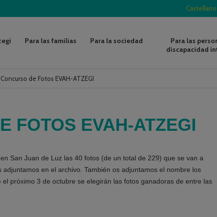
Castellano
zegi
Para las familias
Para la sociedad
Para las perso
discapacidad in
/
Concurso de Fotos EVAH-ATZEGI
E FOTOS EVAH-ATZEGI
 en San Juan de Luz las 40 fotos (de un total de 229) que se van a
s adjuntamos en el archivo. También os adjuntamos el nombre los
el próximo 3 de octubre se elegirán las fotos ganadoras de entre las