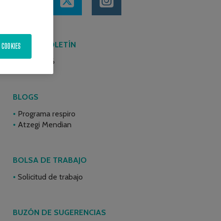
ÚLTIMO BOLETÍN
 COOKIES
Junio 2026
BLOGS
Programa respiro
Atzegi Mendian
BOLSA DE TRABAJO
Solicitud de trabajo
BUZÓN DE SUGERENCIAS