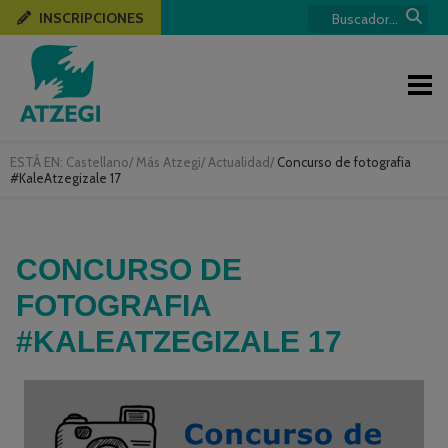
INSCRIPCIONES
ESTÁ EN:
Castellano
/
Más Atzegi
/
Actualidad
/
Concurso de fotografia
#KaleAtzegizale 17
CONCURSO DE
FOTOGRAFIA
#KALEATZEGIZALE 17