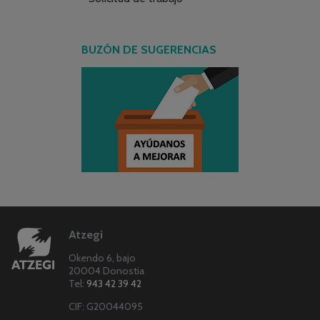
BUZÓN DE SUGERENCIAS
Atzegi
Okendo 6, bajo
20004 Donostia
Tel:
943 42 39 42
CIF: G20044095