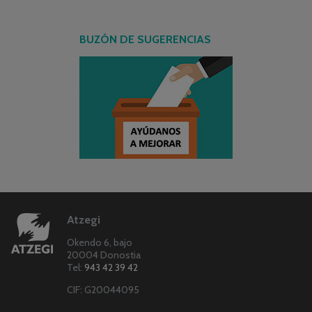
BUZÓN DE SUGERENCIAS
Atzegi
Okendo 6, bajo
20004 Donostia
Tel:
943 42 39 42
CIF: G20044095