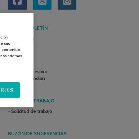
ÚLTIMO BOLETÍN
ación
Junio 2026
de sus
el contenido
donos además
BLOGS
Programa respiro
Atzegi Mendian
 COOKIES
BOLSA DE TRABAJO
Solicitud de trabajo
BUZÓN DE SUGERENCIAS