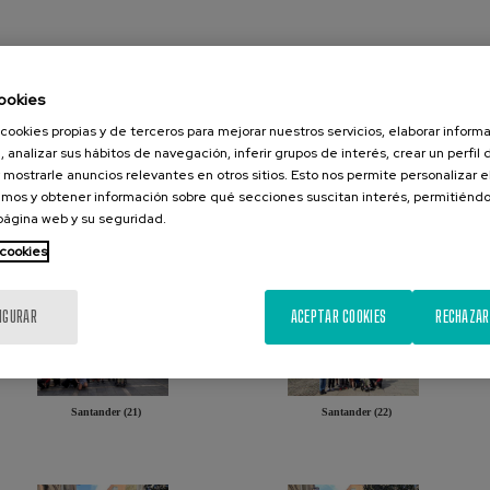
ookies
cookies propias y de terceros para mejorar nuestros servicios, elaborar inform
Santander (19)
, analizar sus hábitos de navegación, inferir grupos de interés, crear un perfil 
 mostrarle anuncios relevantes en otros sitios. Esto nos permite personalizar 
mos y obtener información sobre qué secciones suscitan interés, permitién
 página web y su seguridad.
 cookies
Santander (2)
IGURAR
ACEPTAR COOKIES
RECHAZAR
Santander (21)
Santander (22)