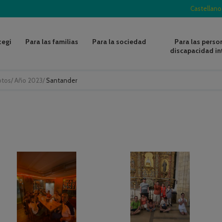
Castellano
zegi
Para las familias
Para la sociedad
Para las perso
discapacidad in
otos
/
Año 2023
/
Santander