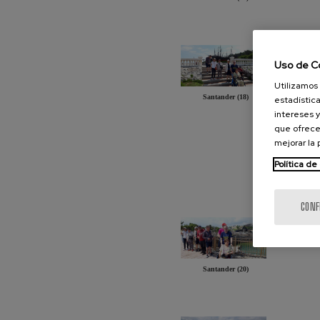
Uso de C
Utilizamos 
Santander (18)
estadística
intereses y
que ofrece
mejorar la
Política de
CONF
Santander (20)