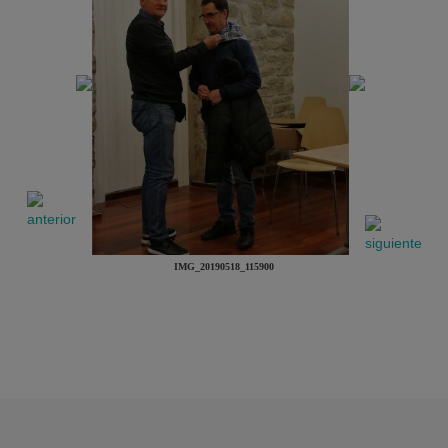
IMG_20190518_115900