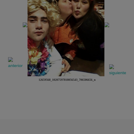
12659568_10207597818056543_706506656_n