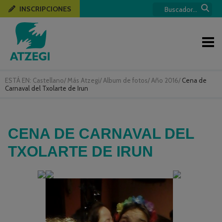
INSCRIPCIONES
ESTÁ EN:
Castellano
/
Más Atzegi
/
Album de fotos
/
Año 2016
/
Cena de
Carnaval del Txolarte de Irun
CENA DE CARNAVAL DEL
TXOLARTE DE IRUN