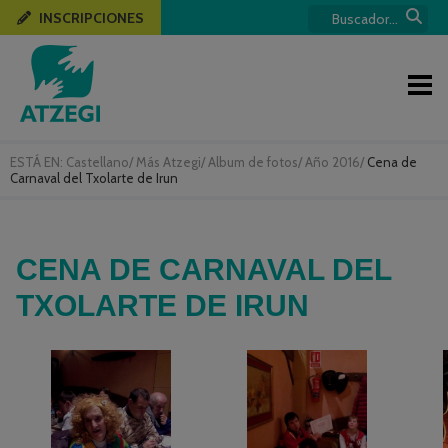
INSCRIPCIONES
ESTÁ EN:
Castellano
/
Más Atzegi
/
Album de fotos
/
Año 2016
/
Cena de
Carnaval del Txolarte de Irun
CENA DE CARNAVAL DEL
TXOLARTE DE IRUN