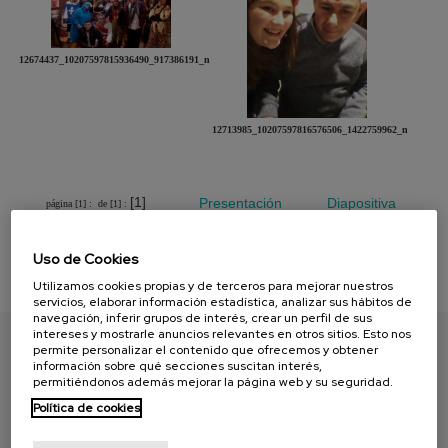
12674437_10207597815936490_917386191_n
12713985_10207597816576506_1422759962_n
[1]
Presentación
Diapositiva
página [1] :
de [1] :
Uso de Cookies
Utilizamos cookies propias y de terceros para mejorar nuestros
servicios, elaborar información estadística, analizar sus hábitos de
navegación, inferir grupos de interés, crear un perfil de sus
intereses y mostrarle anuncios relevantes en otros sitios. Esto nos
permite personalizar el contenido que ofrecemos y obtener
información sobre qué secciones suscitan interés,
ENCUENTRA TU PAPEL
permitiéndonos además mejorar la página web y su seguridad.
Política de cookies