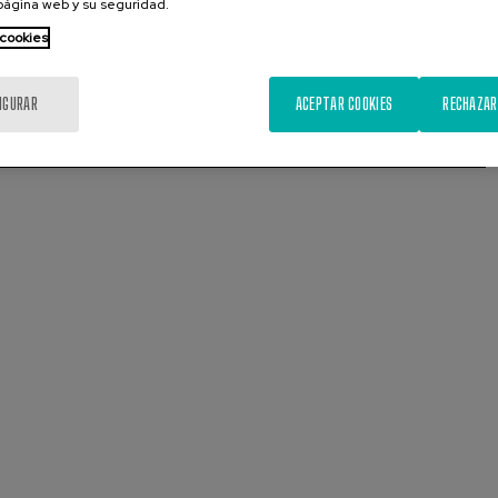
 página web y su seguridad.
 cookies
IGURAR
ACEPTAR COOKIES
RECHAZAR
Presentación
Diapositiva