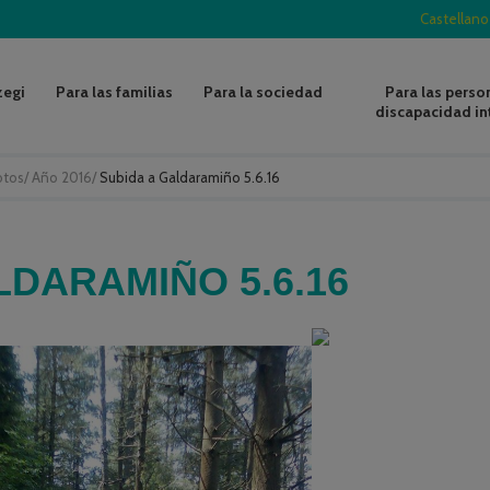
Castellano
zegi
Para las familias
Para la sociedad
Para las perso
discapacidad in
otos
/
Año 2016
/
Subida a Galdaramiño 5.6.16
LDARAMIÑO 5.6.16