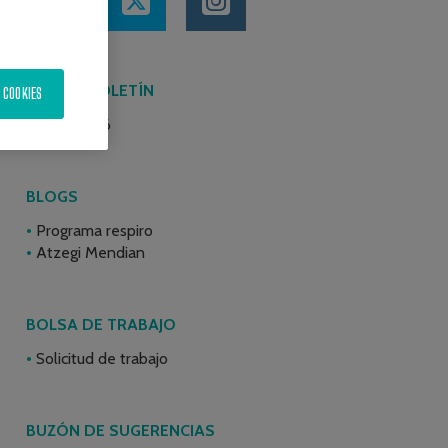
ÚLTIMO BOLETÍN
 COOKIES
Junio 2026
BLOGS
Programa respiro
Atzegi Mendian
BOLSA DE TRABAJO
Solicitud de trabajo
BUZÓN DE SUGERENCIAS