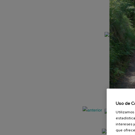
Uso de C
Utilizamos 
estadística
intereses y
que ofrece