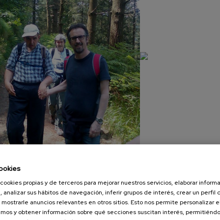
ookies
cookies propias y de terceros para mejorar nuestros servicios, elaborar inform
IMG-20160605-WA0008
, analizar sus hábitos de navegación, inferir grupos de interés, crear un perfil 
 mostrarle anuncios relevantes en otros sitios. Esto nos permite personalizar 
mos y obtener información sobre qué secciones suscitan interés, permitién