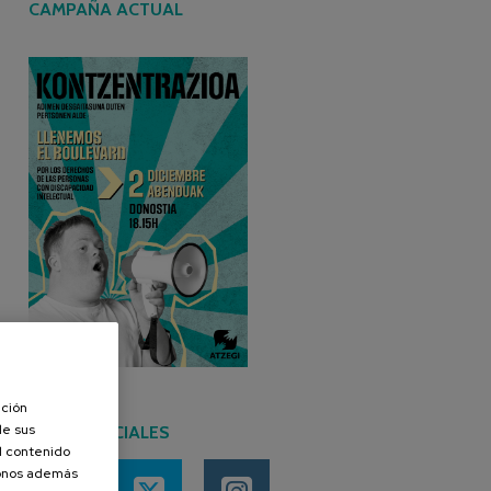
CAMPAÑA ACTUAL
ación
de sus
REDES SOCIALES
el contenido
donos además