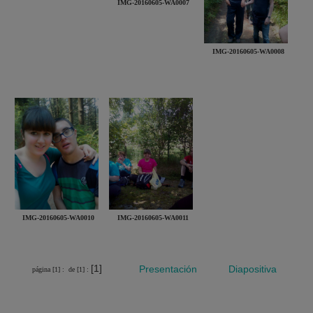
IMG-20160605-WA0007
IMG-20160605-WA0008
IMG-20160605-WA0010
IMG-20160605-WA0011
[1]
Presentación
Diapositiva
página [1] :
de [1] :