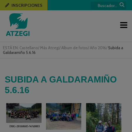
INSCRIPCIONES
ESTÁ EN:
Castellano
/
Más Atzegi
/
Album de fotos
/
Año 2016
/
Subida a
Galdaramiño 5.6.16
SUBIDA A GALDARAMIÑO
5.6.16
IMG-20160605-WA0003