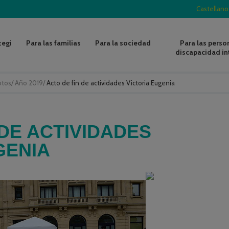
Castellano
zegi
Para las familias
Para la sociedad
Para las perso
discapacidad in
otos
/
Año 2019
/
Acto de fin de actividades Victoria Eugenia
 DE ACTIVIDADES
GENIA