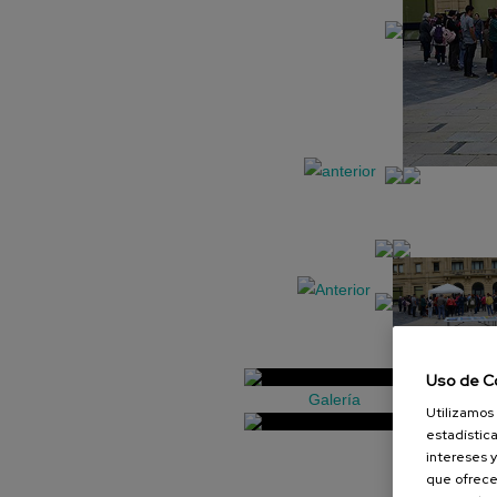
Uso de C
Galería
Utilizamos 
estadística
intereses y
que ofrece