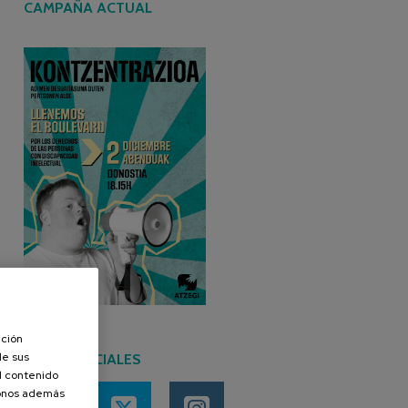
CAMPAÑA ACTUAL
ación
de sus
REDES SOCIALES
el contenido
donos además