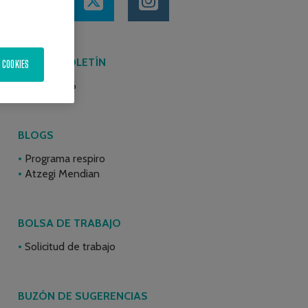
ÚLTIMO BOLETÍN
 COOKIES
Junio 2026
BLOGS
Programa respiro
Atzegi Mendian
BOLSA DE TRABAJO
Solicitud de trabajo
BUZÓN DE SUGERENCIAS