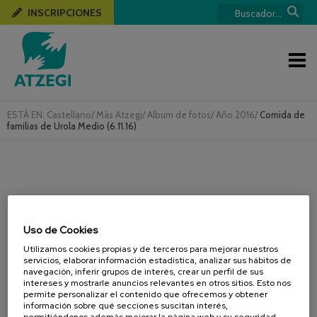
INSCRIPCIONES
ESTÁ EN:
Castellano
/
Más Atzegi
/
Album de fotos
/
Año 2016
/
Comida de
familias de Urola Medio (6.11.16)
Uso de Cookies
Utilizamos cookies propias y de terceros para mejorar nuestros
servicios, elaborar información estadística, analizar sus hábitos de
navegación, inferir grupos de interés, crear un perfil de sus
intereses y mostrarle anuncios relevantes en otros sitios. Esto nos
permite personalizar el contenido que ofrecemos y obtener
información sobre qué secciones suscitan interés,