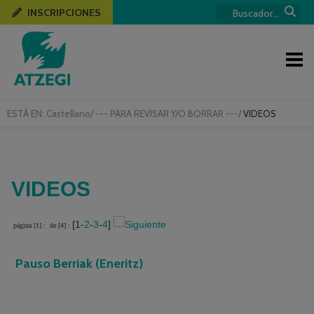
INSCRIPCIONES
ESTÁ EN:
Castellano
/
--- PARA REVISAR Y/O BORRAR ---
/
VIDEOS
VIDEOS
[1-
2
-
3
-
4
]
página [1] :
de [4] :
Pauso Berriak (Eneritz)