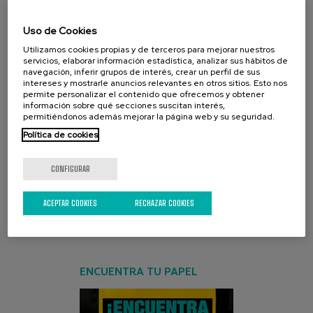
Uso de Cookies
Aiotz
Utilizamos cookies propias y de terceros para mejorar nuestros
servicios, elaborar información estadística, analizar sus hábitos de
navegación, inferir grupos de interés, crear un perfil de sus
intereses y mostrarle anuncios relevantes en otros sitios. Esto nos
permite personalizar el contenido que ofrecemos y obtener
información sobre qué secciones suscitan interés,
permitiéndonos además mejorar la página web y su seguridad.
Política de cookies
[1-
2
-
3
-
4
]
página [1] :
de [4] :
CONFIGURAR
ACEPTAR COOKIES
RECHAZAR COOKIES
ENCUENTRA TU PAPEL