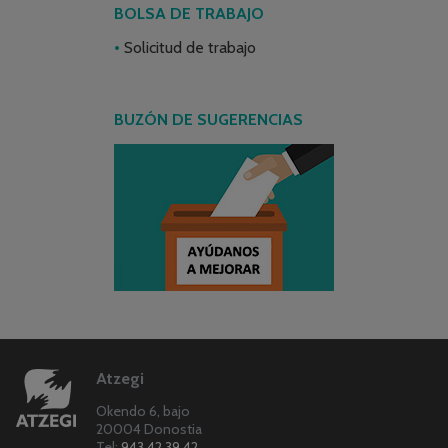
BOLSA DE TRABAJO
Solicitud de trabajo
BUZÓN DE SUGERENCIAS
Atzegi
Okendo 6, bajo
20004 Donostia
Tel:
943 42 39 42