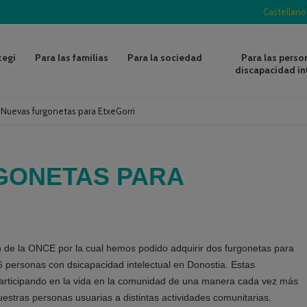
Castellano
zegi
Para las familias
Para la sociedad
Para las perso
discapacidad in
/
Nuevas furgonetas para EtxeGorri
GONETAS PARA
n de la ONCE por la cual hemos podido adquirir dos furgonetas para
6 personas con dsicapacidad intelectual en Donostia. Estas
participando en la vida en la comunidad de una manera cada vez más
 nuestras personas usuarias a distintas actividades comunitarias.