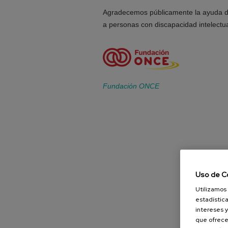
Agradecemos públicamente la ayuda d
a personas con discapacidad intelectua
Fundación ONCE
Uso de C
Utilizamos 
estadística
intereses y
que ofrece