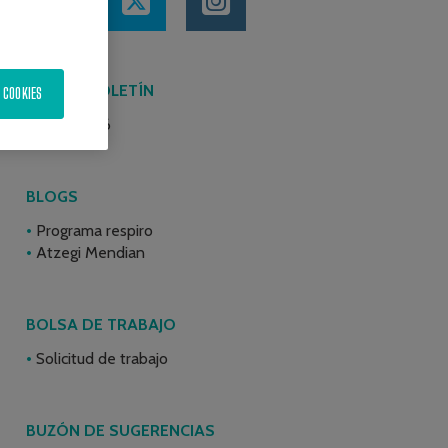
ÚLTIMO BOLETÍN
 COOKIES
Junio 2026
BLOGS
Programa respiro
Atzegi Mendian
BOLSA DE TRABAJO
Solicitud de trabajo
BUZÓN DE SUGERENCIAS