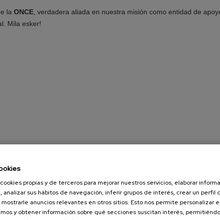
e la
ONCE
, verdadera aliada en nuestra misión como entidad de apoy
l. Mila esker!
ookies
cookies propias y de terceros para mejorar nuestros servicios, elaborar inform
, analizar sus hábitos de navegación, inferir grupos de interés, crear un perfil 
 mostrarle anuncios relevantes en otros sitios. Esto nos permite personalizar 
mos y obtener información sobre qué secciones suscitan interés, permitién