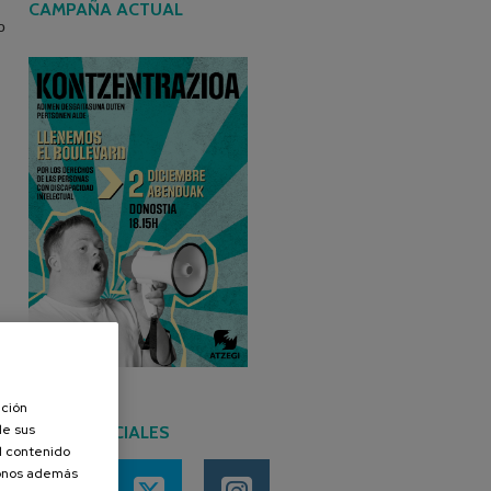
CAMPAÑA ACTUAL
o
ación
de sus
REDES SOCIALES
el contenido
donos además