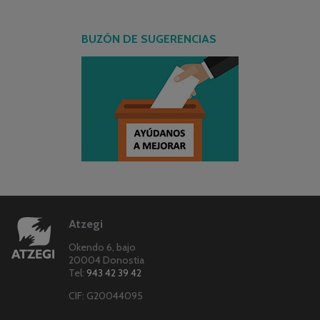
BUZÓN DE SUGERENCIAS
Atzegi
Okendo 6, bajo
20004 Donostia
Tel:
943 42 39 42
CIF: G20044095