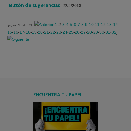
Buzón de sugerencias
[22/2/2018]
[
1
-2-
3
-
4
-
5
-
6
-
7
-
8
-
9
-
10
-
11
-
12
-
13
-
14
-
página [2] :
de [32] :
15
-
16
-
17
-
18
-
19
-
20
-
21
-
22
-
23
-
24
-
25
-
26
-
27
-
28
-
29
-
30
-
31
-
32
]
ENCUENTRA TU PAPEL