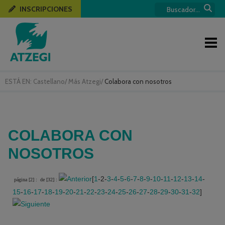
INSCRIPCIONES
ESTÁ EN:
Castellano
/
Más Atzegi
/
Colabora con nosotros
COLABORA CON
NOSOTROS
[
1
-2-
3
-
4
-
5
-
6
-
7
-
8
-
9
-
10
-
11
-
12
-
13
-
14
-
página [2] :
de [32] :
15
-
16
-
17
-
18
-
19
-
20
-
21
-
22
-
23
-
24
-
25
-
26
-
27
-
28
-
29
-
30
-
31
-
32
]