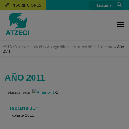
INSCRIPCIONES
ESTÁ EN:
Castellano
/
Más Atzegi
/
Album de fotos
/
Años Anteriores
/
Año
2011
AÑO 2011
[
1
-2]
página [2] :
de [2] :
Txolarte 2011
Txolarte 2011