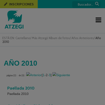
INSCRIPCIONES
ESTÁ EN:
Castellano
/
Más Atzegi
/
Album de fotos
/
Años Anteriores
/
Año
2010
AÑO 2010
[
1
-2-
3
]
página [2] :
de [3] :
Paellada 2010
Paellada 2010