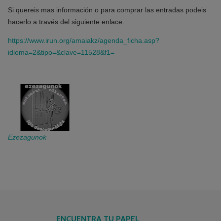
Si quereis mas información o para comprar las entradas podeis
hacerlo a través del siguiente enlace.
https://www.irun.org/amaiakz/agenda_ficha.asp?
idioma=2&tipo=&clave=11528&f1=
Ezezagunok
ENCUENTRA TU PAPEL