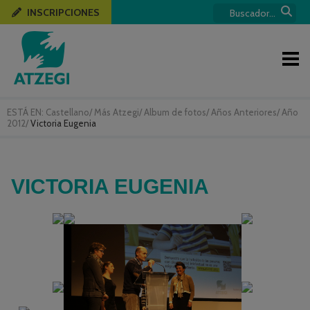
INSCRIPCIONES
ESTÁ EN:
Castellano
/
Más Atzegi
/
Album de fotos
/
Años Anteriores
/
Año
2012
/
Victoria Eugenia
VICTORIA EUGENIA