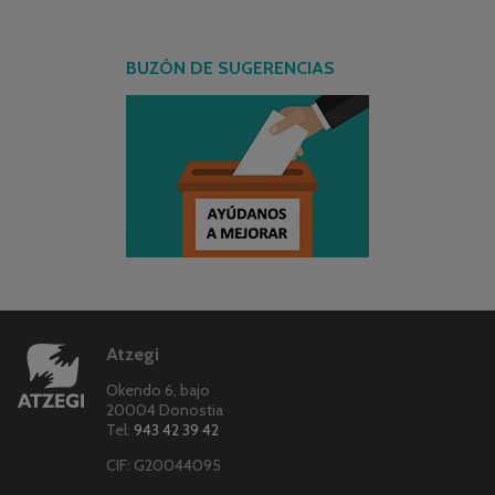
BUZÓN DE SUGERENCIAS
Atzegi
Okendo 6, bajo
20004 Donostia
Tel:
943 42 39 42
CIF: G20044095