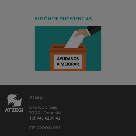
BUZÓN DE SUGERENCIAS
Atzegi
Okendo 6, bajo
20004 Donostia
Tel:
943 42 39 42
CIF: G20044095