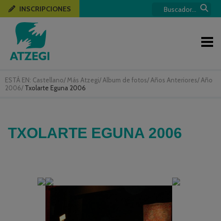
INSCRIPCIONES
ESTÁ EN:
Castellano
/
Más Atzegi
/
Album de fotos
/
Años Anteriores
/
Año
2006
/
Txolarte Eguna 2006
TXOLARTE EGUNA 2006