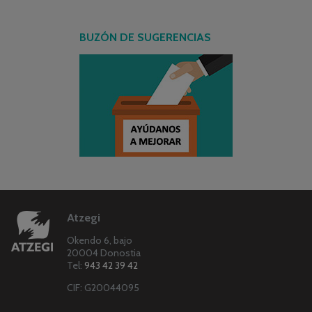
BUZÓN DE SUGERENCIAS
Atzegi
Okendo 6, bajo
20004 Donostia
Tel:
943 42 39 42
CIF: G20044095