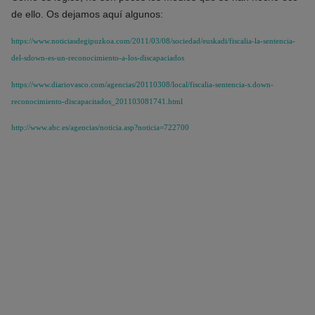
de ello. Os dejamos aquí algunos:
https://www.noticiasdegipuzkoa.com/2011/03/08/sociedad/euskadi/fiscalia-la-sentencia-
del-sdown-es-un-reconocimiento-a-los-discapaciados
https://www.diariovasco.com/agencias/20110308/local/fiscalia-sentencia-s.down-
reconocimiento-discapacitados_201103081741.html
http:/
/www.abc.es/agencias/noticia.asp?noticia=722700