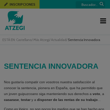
INSCRIPCIONES
ESTÁ EN:
Castellano
/
Más Atzegi
/
Actualidad
/
Sentencia Innovadora
SENTENCIA INNOVADORA
Nos gustaría compatir con vosotros nuestra satisfacción al
conocer la sentencia, pionera en España, que ha permitido que
un joven guipuzcoano siga manteniendo sus derechos a
voto
, a
casarase
,
testar
y a
disponer de las rentas de su trabajo
...
Como es lógico, no son pocos los medios que se han hecho eco