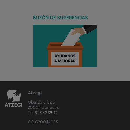
BUZÓN DE SUGERENCIAS
Atzegi
Okendo 6, bajo
20004 Donostia
Tel:
943 42 39 42
CIF: G20044095