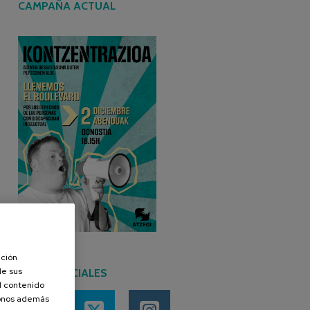
CAMPAÑA ACTUAL
ación
de sus
REDES SOCIALES
el contenido
donos además