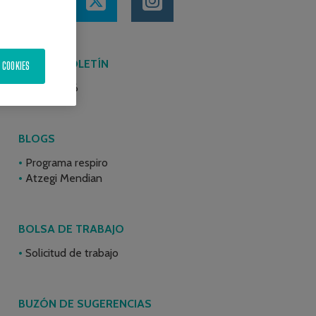
ÚLTIMO BOLETÍN
 COOKIES
Junio 2026
BLOGS
Programa respiro
Atzegi Mendian
BOLSA DE TRABAJO
Solicitud de trabajo
BUZÓN DE SUGERENCIAS