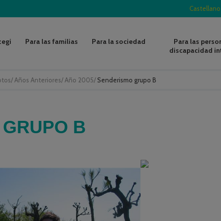
Castellano
zegi
Para las familias
Para la sociedad
Para las perso
discapacidad in
otos
/
Años Anteriores
/
Año 2005
/
Senderismo grupo B
 GRUPO B