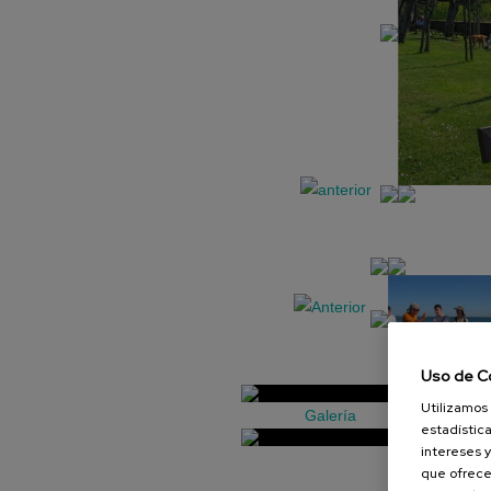
Uso de C
Utilizamos 
Galería
estadística
intereses y
que ofrece