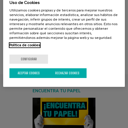
Uso de Cookies
Utilizamos cookies propias y de terceros para mejorar nuestros
servicios, elaborar información estadística, analizar sus hábitos de
navegación, inferir grupos de interés, crear un perfil de sus
IMG_0172
IMG_0176
IMG_0177
intereses y mostrarle anuncios relevantes en otros sitios. Esto nos
permite personalizar el contenido que ofrecemos y obtener
información sobre qué secciones suscitan interés,
permitiéndonos además mejorar la página web y su seguridad.
[1-
2
]
Presentación
Diapositiva
página [1] :
de [2] :
Política de cookies
CONFIGURAR
ACEPTAR COOKIES
RECHAZAR COOKIES
ENCUENTRA TU PAPEL