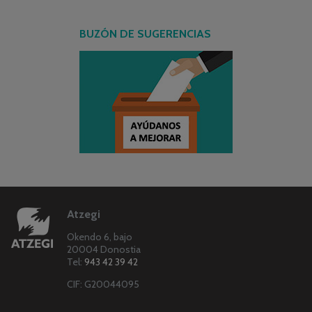
BUZÓN DE SUGERENCIAS
Atzegi
Okendo 6, bajo
20004 Donostia
Tel:
943 42 39 42
CIF: G20044095