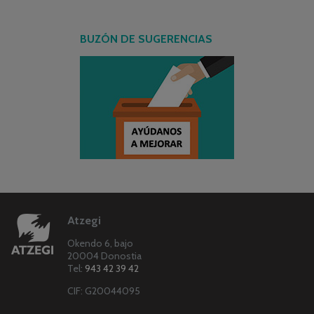
BUZÓN DE SUGERENCIAS
Atzegi
Okendo 6, bajo
20004 Donostia
Tel:
943 42 39 42
CIF: G20044095