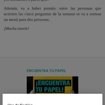
Además, va a haber premio: entre las personas que
acierten las cinco preguntas de la semana se va a sortear
un menú para dos personas.
¡Mucha suerte!
ENCUENTRA TU PAPEL