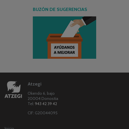
BUZÓN DE SUGERENCIAS
Atzegi
Okendo 6, bajo
20004 Donostia
Tel:
943 42 39 42
CIF: G20044095
Inicio