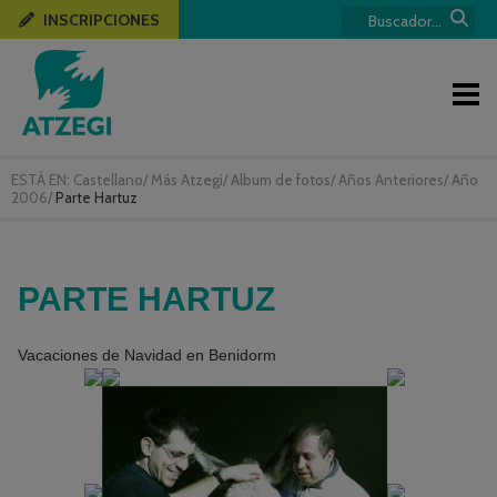
INSCRIPCIONES
ESTÁ EN:
Castellano
/
Más Atzegi
/
Album de fotos
/
Años Anteriores
/
Año
2006
/
Parte Hartuz
PARTE HARTUZ
Vacaciones de Navidad en Benidorm