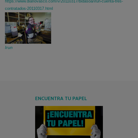
https://www.diariovasco.com/v/20110317/bidasoa/irun-cuenta-tres-
contratados-20110317.html
Irun
ENCUENTRA TU PAPEL