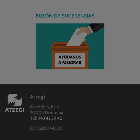
BUZÓN DE SUGERENCIAS
Atzegi
Okendo 6, bajo
20004 Donostia
Tel:
943 42 39 42
CIF: G20044095