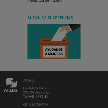
Solicitud de trabajo
BUZÓN DE SUGERENCIAS
Atzegi
Okendo 6, bajo
20004 Donostia
Tel:
943 42 39 42
CIF: G20044095