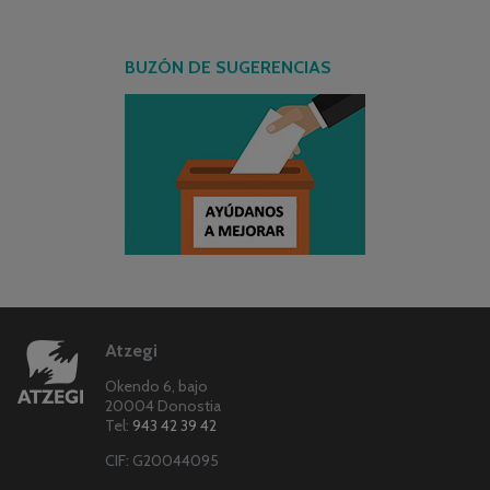
BUZÓN DE SUGERENCIAS
Atzegi
Okendo 6, bajo
20004 Donostia
Tel:
943 42 39 42
CIF: G20044095