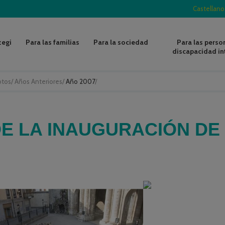
Castellano
zegi
Para las familias
Para la sociedad
Para las perso
discapacidad in
otos
/
Años Anteriores
/
Año 2007
/
E LA INAUGURACIÓN DE