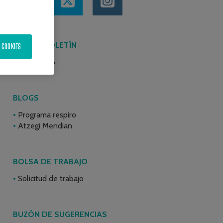
ÚLTIMO BOLETÍN
 COOKIES
Junio 2026
BLOGS
Programa respiro
Atzegi Mendian
BOLSA DE TRABAJO
Solicitud de trabajo
BUZÓN DE SUGERENCIAS