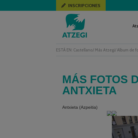
INSCRIPCIONES
At
ESTÁ EN:
Castellano
/
Más Atzegi
/
Album de f
MÁS FOTOS D
ANTXIETA
Antxieta (Azpeitia)