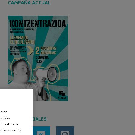
CAMPAÑA ACTUAL
ación
de sus
REDES SOCIALES
el contenido
donos además