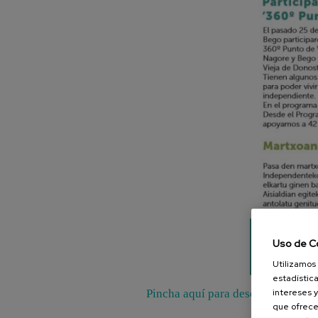
Uso de C
Utilizamos 
estadística
Pincha aquí para descargar el bole
intereses y
que ofrece