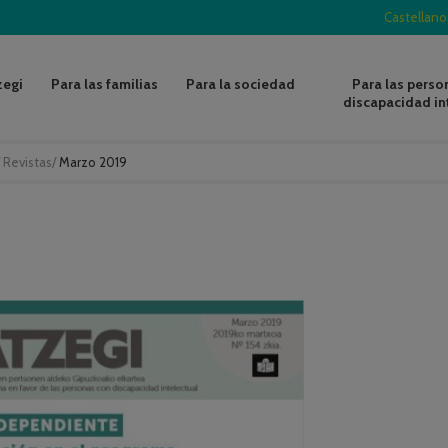
Castellano
zegi
Para las familias
Para la sociedad
Para las perso
discapacidad in
/
Revistas
/
Marzo 2019