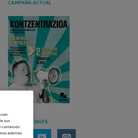
CAMPAÑA ACTUAL
ación
de sus
REDES SOCIALES
el contenido
donos además