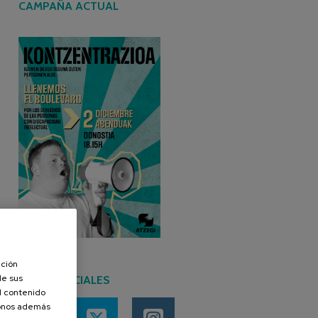
CAMPAÑA ACTUAL
ación
de sus
REDES SOCIALES
el contenido
donos además