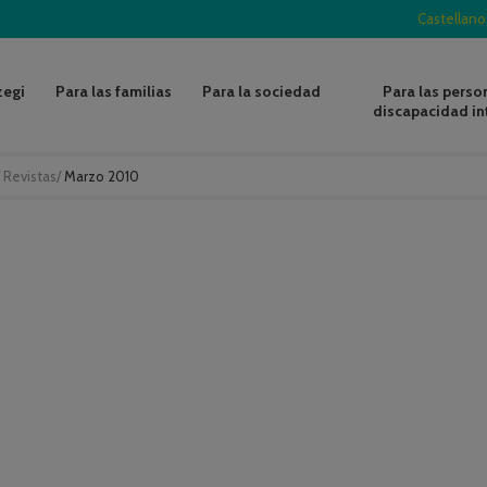
Castellano
zegi
Para las familias
Para la sociedad
Para las perso
discapacidad in
/
Revistas
/
Marzo 2010