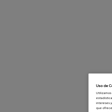
Uso de C
Utilizamos 
estadística
intereses y
que ofrece