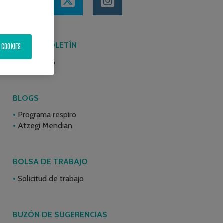
ÚLTIMO BOLETÍN
 COOKIES
Junio 2026
BLOGS
Programa respiro
Atzegi Mendian
BOLSA DE TRABAJO
Solicitud de trabajo
BUZÓN DE SUGERENCIAS