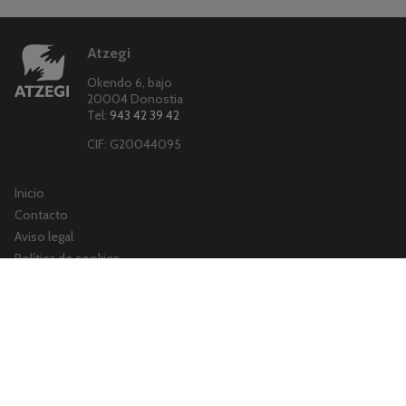
Atzegi
Okendo 6, bajo
20004 Donostia
Tel:
943 42 39 42
CIF: G20044095
Inicio
Contacto
Aviso legal
Política de cookies
Atzegi
Para las familias
Para la sociedad
Para las personas con discapacidad intelectual
Nuestras publicaciones