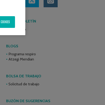
ÚLTIMO BOLETÍN
 COOKIES
Junio 2026
BLOGS
Programa respiro
Atzegi Mendian
BOLSA DE TRABAJO
Solicitud de trabajo
BUZÓN DE SUGERENCIAS