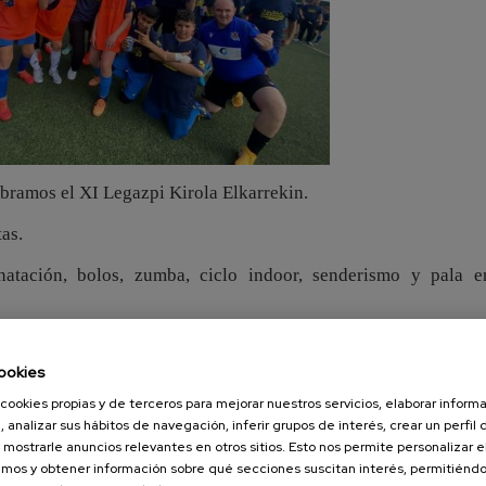
ebramos el XI Legazpi Kirola Elkarrekin.
as.
 natación, bolos, zumba, ciclo indoor, senderismo y pala e
azpi: Izadi zaleak, CN Legazpi, Ilintxa KE, Legazpiko Gaztea
 y Legazpiko Udala.
ookies
cookies propias y de terceros para mejorar nuestros servicios, elaborar inform
ciones y clubes: Gorabide, Aspace, Gaude, Izarraitz, Konporta
Contenido bloqueado por su configuraciÃ³n de cookies. Para verlo active:
, analizar sus hábitos de navegación, inferir grupos de interés, crear un perfil 
ana de Deporte adaptado...
 mostrarle anuncios relevantes en otros sitios. Esto nos permite personalizar 
Cookies publicitarias
mos y obtener información sobre qué secciones suscitan interés, permitién