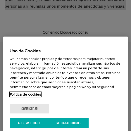
personas allí reunidas unos momentos de anécdotas y vivencias.
Contenido bloqueado por su
configuraciÃ³n de cookies. Para verlo
active:
Uso de Cookies
Cookies publicitarias
ENCUENTRA TU PAPEL
Utilizamos cookies propias y de terceros para mejorar nuestros
servicios, elaborar información estadística, analizar sus hábitos de
navegación, inferir grupos de interés, crear un perfil de sus
CONFIGURACIÃ³N DE COOKIES
intereses y mostrarle anuncios relevantes en otros sitios. Esto nos
permite personalizar el contenido que ofrecemos y obtener
información sobre qué secciones suscitan interés,
permitiéndonos además mejorar la página web y su seguridad.
Política de cookies
CONFIGURAR
CAMPAÑA ACTUAL
ACEPTAR COOKIES
RECHAZAR COOKIES