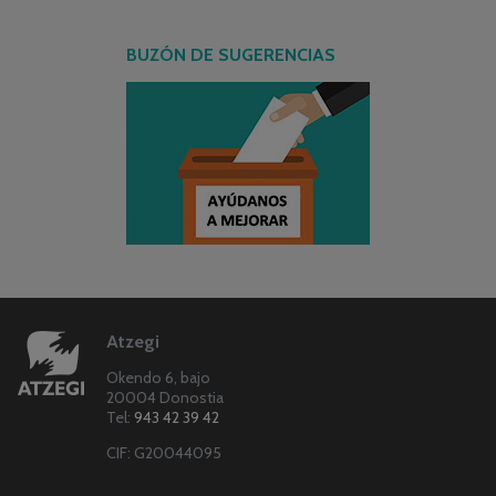
BUZÓN DE SUGERENCIAS
Atzegi
Okendo 6, bajo
20004 Donostia
Tel:
943 42 39 42
CIF: G20044095