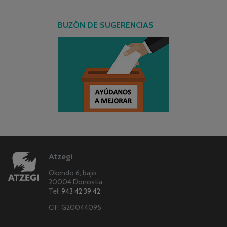
BUZÓN DE SUGERENCIAS
Atzegi
Okendo 6, bajo
20004 Donostia
Tel:
943 42 39 42
CIF: G20044095