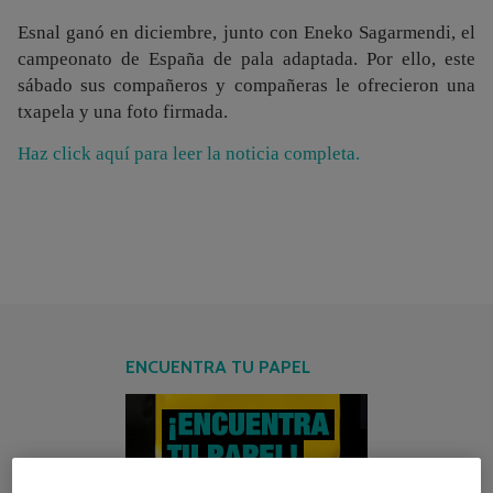
Esnal ganó en diciembre, junto con Eneko Sagarmendi, el
campeonato de España de pala adaptada. Por ello, este
sábado sus compañeros y compañeras le ofrecieron una
txapela y una foto firmada.
Haz click aquí para leer la noticia completa.
ENCUENTRA TU PAPEL