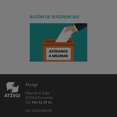
BUZÓN DE SUGERENCIAS
Atzegi
Okendo 6, bajo
20004 Donostia
Tel:
943 42 39 42
CIF: G20044095