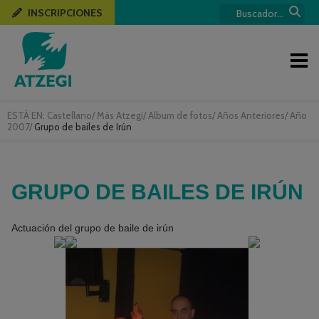
INSCRIPCIONES
ESTÁ EN:
Castellano
/
Más Atzegi
/
Album de fotos
/
Años Anteriores
/
Año
2007
/
Grupo de bailes de Irún
GRUPO DE BAILES DE IRÚN
Actuación del grupo de baile de irún