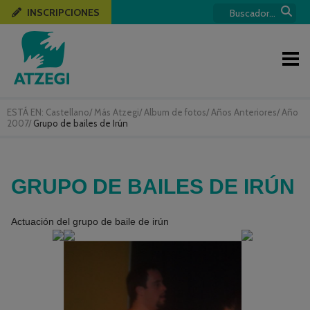
INSCRIPCIONES
ESTÁ EN:
Castellano
/
Más Atzegi
/
Album de fotos
/
Años Anteriores
/
Año
2007
/
Grupo de bailes de Irún
GRUPO DE BAILES DE IRÚN
Actuación del grupo de baile de irún