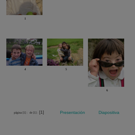
1
4
5
6
[1]
Presentación
Diapositiva
página [1] :
de [1] :