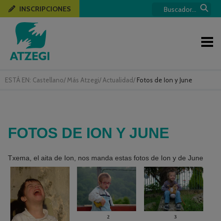
INSCRIPCIONES
ESTÁ EN:
Castellano
/
Más Atzegi
/
Actualidad
/
Fotos de Ion y June
FOTOS DE ION Y JUNE
Txema, el aita de Ion, nos manda estas fotos de Ion y de June
2
3