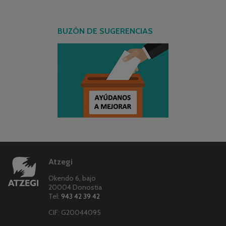
BUZÓN DE SUGERENCIAS
Atzegi
Okendo 6, bajo
20004 Donostia
Tel:
943 42 39 42
CIF: G20044095