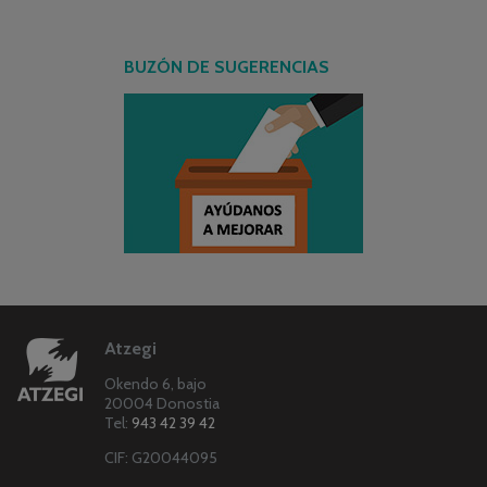
BUZÓN DE SUGERENCIAS
Atzegi
Okendo 6, bajo
20004 Donostia
Tel:
943 42 39 42
CIF: G20044095