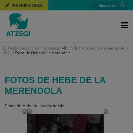
INSCRIPCIONES
ESTÁ EN:
Castellano
/
Más Atzegi
/
Album de fotos
/
Años Anteriores
/
Año
2006
/
Fotos de Hebe de la merendola
FOTOS DE HEBE DE LA
MERENDOLA
Fotos de Hebe de la merendola