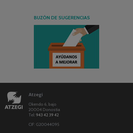
BUZÓN DE SUGERENCIAS
Atzegi
Okendo 6, bajo
20004 Donostia
Tel:
943 42 39 42
CIF: G20044095