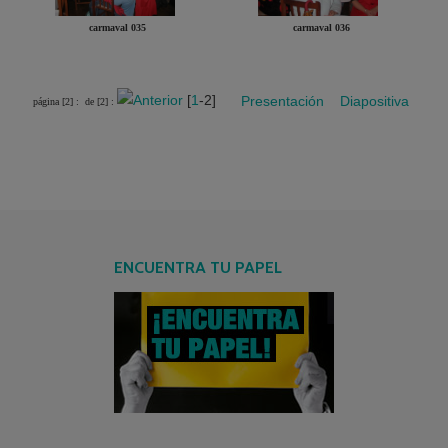
carmaval 035
carmaval 036
[
1
-2]
Presentación
Diapositiva
página [2] :
de [2] :
ENCUENTRA TU PAPEL