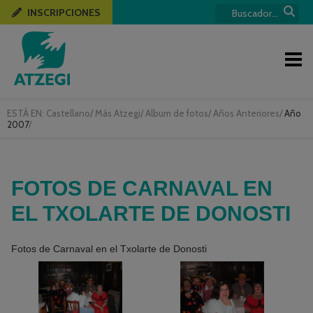
INSCRIPCIONES
ESTÁ EN:
Castellano
/
Más Atzegi
/
Album de fotos
/
Años Anteriores
/
Año
2007
/
FOTOS DE CARNAVAL EN
EL TXOLARTE DE DONOSTI
Fotos de Carnaval en el Txolarte de Donosti