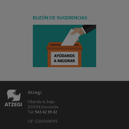
BUZÓN DE SUGERENCIAS
Atzegi
Okendo 6, bajo
20004 Donostia
Tel:
943 42 39 42
CIF: G20044095