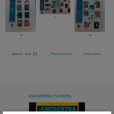
5
4
6
[1]
Presentación
Diapositiva
página [1] :
de [1] :
ENCUENTRA TU PAPEL